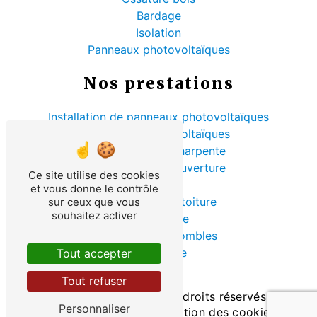
Bardage
Isolation
Panneaux photovoltaïques
Nos prestations
Installation de panneaux photovoltaïques
Panneaux photovoltaïques
Rénovation de charpente
Entreprise de couverture
Ce site utilise des cookies
Sarking
et vous donne le contrôle
Rénovation de toiture
sur ceux que vous
souhaitez activer
Couverture
Isolation des combles
Charpente
Tout accepter
Bardage
Tout refuser
©
Vistalid
- 2026 - Tous droits réservés -
Personnaliser
Mentions légales
-
Gestion des cookies