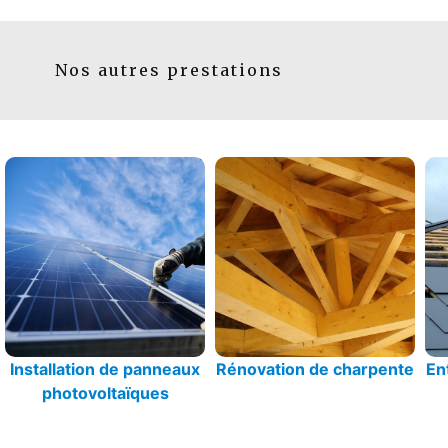
Nos autres prestations
Installation de panneaux
Rénovation de charpente
En
photovoltaïques